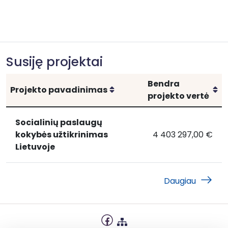
Susiję projektai
Bendra
Rikiuoti
Ri
Projekto pavadinimas
projekto vertė
Socialinių paslaugų
kokybės užtikrinimas
4 403 297,00 €
Socialinių
Socialinių paslaugų
Lietuvoje
paslaugų
kokybės
užtikrinimas
Daugiau
Lietuvoje