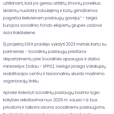
užtikrinant, kad jos geriau atitiktų žmonių poreikius,
skatintų nuolatinį tobulėjimą ir būtų grindžiamos
pagarba kiekvienam paslaugų gavėjui,“ – teigia
Europos socialinio fondo ekspertų grupės vadovė
Asta Rakštelienė.
Šį projektą ESFA pradėjo vykdyti 2023 metais kartu su
partneriais - Socialinių paslaugų priežiūros
departamentu prie Socialinės apsaugos ir darbo
ministerijos (toliau - SPPD), Viešąja įstaiga Valakupių
reabilitacijos centru ir Nacionaliniu skurdo mažinimo
organizacijų tinklu.
Apraše išdėstyti socialinių paslaugų bazinio lygio
kokybės reikalavimai nuo 2029 m. sausio 1 d. bus
privalomi ir taikomi visoms socialinėms paslaugoms.