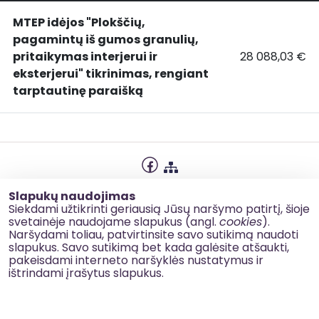
MTEP idėjos "Plokščių,
pagamintų iš gumos granulių,
pritaikymas interjerui ir
28 088,03 €
MTEP
MTEP idėjos "P
eksterjerui" tikrinimas, rengiant
idėjos
tarptautinę paraišką
"Plokščių,
pagamintų
iš
gumos
granulių,
pritaikymas
Privatumo politika
Slapukų naudojimas
interjerui
Slapukų naudojimas
Siekdami užtikrinti geriausią Jūsų naršymo patirtį, šioje
ir
svetainėje naudojame slapukus (angl.
cookies
).
Korupcijos prevencija
Naršydami toliau, patvirtinsite savo sutikimą naudoti
eksterjerui"
slapukus. Savo sutikimą bet kada galėsite atšaukti,
Kontaktai
tikrinimas,
pakeisdami interneto naršyklės nustatymus ir
rengiant
ištrindami įrašytus slapukus.
tarptautinę
© 2026 esinvesticijos.lt
paraišką