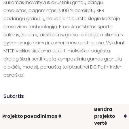
Kuriamas inovatyvus akustinių grindų dangų 
produktas, pagamintas iš 100 % perdirbtų SBR 
padangų granulių, naudojant aukšto slėgio karštojo 
presavimo technologiją. Produktas skirtas sporto 
salėms, žaidimų aikštelėms, garso izoliacijos reikmėms 
gyvenamųjų namų ir komercinėse patalpose. Vykdant 
MTEP veiklas siekiama sukurti moksliškai pagrįstą, 
ekologišką ir sertifikuotą kompozitinių gumos granulių 
plokščių modelį, paruoštą tarptautinei EIC Pathfinder 
paraiškai.
Sutartis
Bendra
Rikiuoti
R
Projekto pavadinimas
projekto
vertė