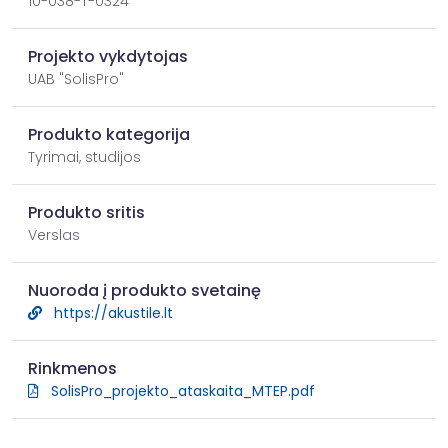
10-038-T-0324
Projekto vykdytojas
UAB "SolisPro"
Produkto kategorija
Tyrimai, studijos
Produkto sritis
Verslas
Nuoroda į produkto svetainę
https://akustile.lt
Rinkmenos
SolisPro_projekto_ataskaita_MTEP.pdf