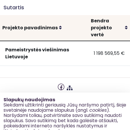
Sutartis
Bendra
Rikiuoti
R
Projekto pavadinimas
projekto
vertė
Pameistrystės viešinimas
1 198 569,55 €
Pameistrystės
Pameistrystės v
Lietuvoje
viešinimas
Lietuvoje
Privatumo politika
Slapukų naudojimas
Slapukų naudojimas
Siekdami užtikrinti geriausią Jūsų naršymo patirtį, šioje
svetainėje naudojame slapukus (angl.
cookies
).
Korupcijos prevencija
Naršydami toliau, patvirtinsite savo sutikimą naudoti
slapukus. Savo sutikimą bet kada galėsite atšaukti,
Kontaktai
pakeisdami interneto naršyklės nustatymus ir