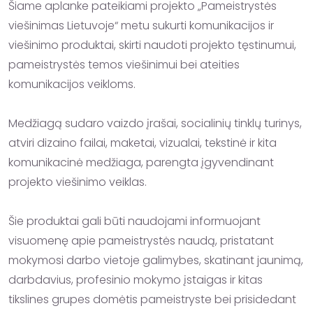
Šiame aplanke pateikiami projekto „Pameistrystės 
viešinimas Lietuvoje“ metu sukurti komunikacijos ir 
viešinimo produktai, skirti naudoti projekto tęstinumui, 
pameistrystės temos viešinimui bei ateities 
komunikacijos veikloms.

Medžiagą sudaro vaizdo įrašai, socialinių tinklų turinys, 
atviri dizaino failai, maketai, vizualai, tekstinė ir kita 
komunikacinė medžiaga, parengta įgyvendinant 
projekto viešinimo veiklas. 

Šie produktai gali būti naudojami informuojant 
visuomenę apie pameistrystės naudą, pristatant 
mokymosi darbo vietoje galimybes, skatinant jaunimą, 
darbdavius, profesinio mokymo įstaigas ir kitas 
tikslines grupes domėtis pameistryste bei prisidedant 