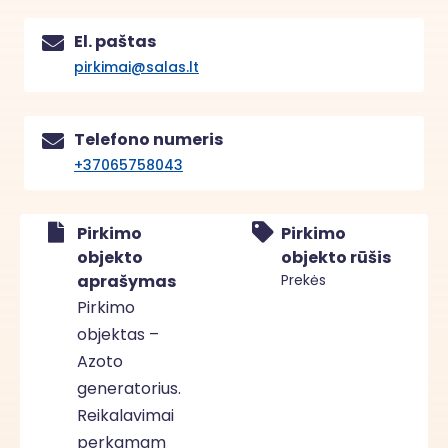
El. paštas
pirkimai@salas.lt
Telefono numeris
+37065758043
Pirkimo
Pirkimo
objekto
objekto rūšis
aprašymas
Prekės
Pirkimo
objektas –
Azoto
generatorius.
Reikalavimai
perkamam