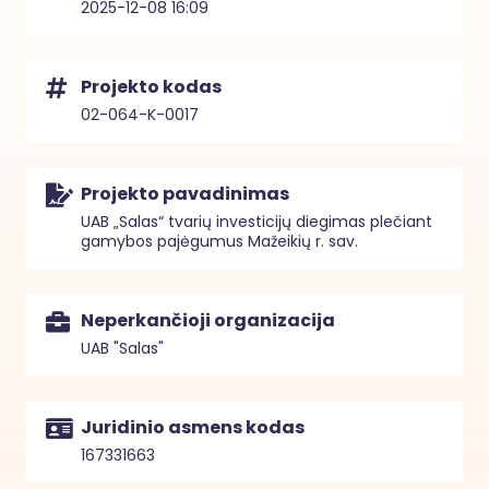
2025-12-08 16:09
Projekto kodas
02-064-K-0017
Projekto pavadinimas
UAB „Salas“ tvarių investicijų diegimas plečiant
gamybos pajėgumus Mažeikių r. sav.
Neperkančioji organizacija
UAB "Salas"
Juridinio asmens kodas
167331663