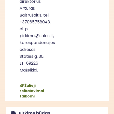
direktorius
Artūras
Baltrušaitis, tel.
+37065758043,
el. p.
pirkimai@salas.lt,
korespondencijos
adresas
Stoties g. 30,
LT-89226
Mažeikiai.
Žalieji
reikalavimai
taikomi
Pirkimo būdas