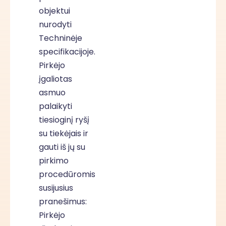
objektui
nurodyti
Techninėje
specifikacijoje.
Pirkėjo
įgaliotas
asmuo
palaikyti
tiesioginį ryšį
su tiekėjais ir
gauti iš jų su
pirkimo
procedūromis
susijusius
pranešimus:
Pirkėjo