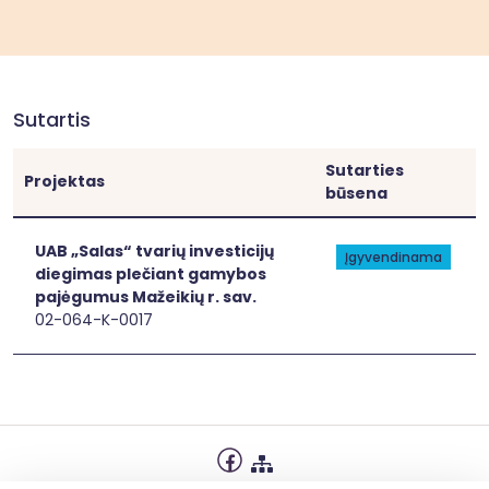
Sutartis
Sutarties
Projektas
būsena
[[link]]
[[link]]
UAB „Salas“ tvarių investicijų
Įgyvendinama
diegimas plečiant gamybos
pajėgumus Mažeikių r. sav.
02-064-K-0017