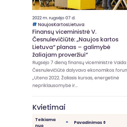
2022 m. rugsėjo 07 d.
NaujosKartosLietuva
Finansų viceministrė V.
Česnulevičiūtė: „Naujos kartos
Lietuva“ planas – galimybė
žaliajam proveržiui“
Rugsėjo 7 dieną finansų viceministrė Vaida
Česnulevičiūtė dalyvavo ekonomikos foru
„Utena 2022. Žaliasis kursas, energetinė
nepriklausomybė ir...
Kvietimai
Teikiama
Rikiuoti
Rikiuoti
Pavadinimas
nuo