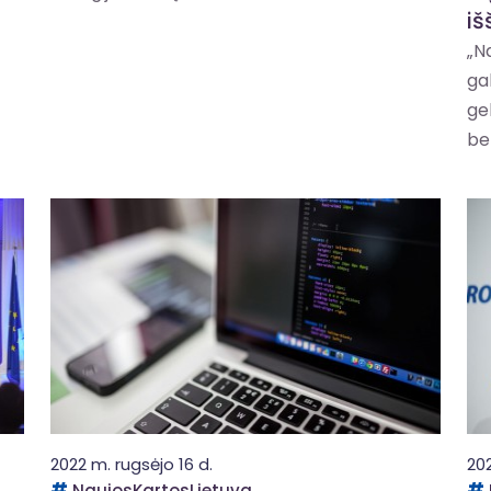
iš
„N
ga
ge
bet
2022 m. rugsėjo 16 d.
202
NaujosKartosLietuva