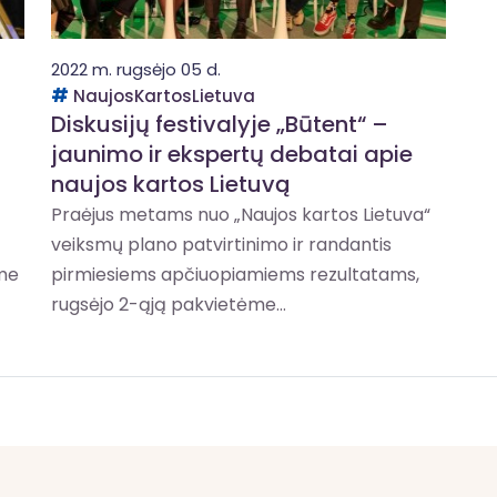
2022 m. rugsėjo 05 d.
NaujosKartosLietuva
Diskusijų festivalyje „Būtent“ –
jaunimo ir ekspertų debatai apie
naujos kartos Lietuvą
Praėjus metams nuo „Naujos kartos Lietuva“
veiksmų plano patvirtinimo ir randantis
me
pirmiesiems apčiuopiamiems rezultatams,
rugsėjo 2-ąją pakvietėme...