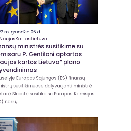
22 m. gruodžio 06 d.
NaujosKartosLietuva
nansų ministrės susitikime su
misaru P. Gentiloni aptartas
aujos kartos Lietuva“ plano
gyvendinimas
iuselyje Europos Sąjungos (ES) finansų
nistrų susitikimuose dalyvaujanti ministrė
ntarė Skaistė susitiko su Europos Komisijos
) nariu,...