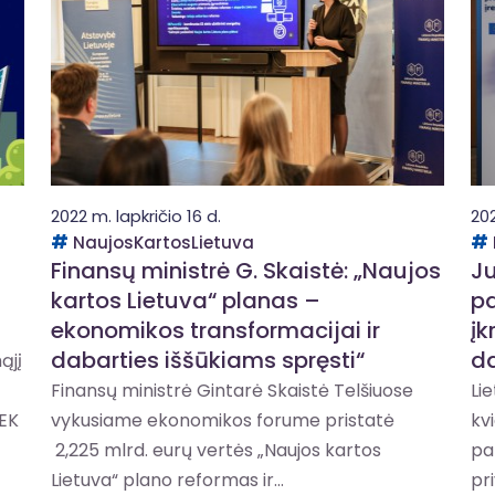
2022 m. lapkričio 16 d.
202
NaujosKartosLietuva
Finansų ministrė G. Skaistė: „Naujos
Ju
kartos Lietuva“ planas –
pa
ekonomikos transformacijai ir
įk
dabarties iššūkiams spręsti“
d
ąjį
Finansų ministrė Gintarė Skaistė Telšiuose
Li
 EK
vykusiame ekonomikos forume pristatė
kv
2,225 mlrd. eurų vertės „Naujos kartos
pa
Lietuva“ plano reformas ir...
pri