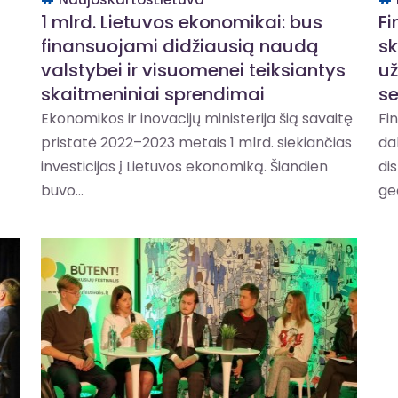
1 mlrd. Lietuvos ekonomikai: bus
Fi
finansuojami didžiausią naudą
sk
valstybei ir visuomenei teiksiantys
už
skaitmeniniai sprendimai
se
Ekonomikos ir inovacijų ministerija šią savaitę
Fi
pristatė 2022–2023 metais 1 mlrd. siekiančias
da
investicijas į Lietuvos ekonomiką. Šiandien
di
buvo...
geo