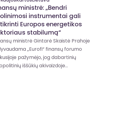
nansų ministrė: „Bendri
olinimosi instrumentai gali
tikrinti Europos energetikos
ktoriaus stabilumą“
nansų ministrė Gintarė Skaistė Prahoje
lyvaudama „Eurofi“ finansų forumo
skusijoje pažymėjo, jog dabartinių
politinių iššūkių akivaizdoje...