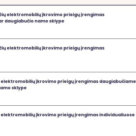
ių įkrovimo prieigų įrengimas daugiabučiame name ar daug
čių elektromobilių įkrovimo prieigų įrengimas
r daugiabučio namo sklype
 įkrovimo prieigų įrengimas darbovietėse
čių elektromobilių įkrovimo prieigų įrengimas
4
įkrovimo prieigų įrengimas daugiabučiame name ar daugia
ų elektromobilių įkrovimo prieigų įrengimas daugiabučiame
namo sklype
įkrovimo prieigų įrengimas individualiuose namuose/soduos
 elektromobilių įkrovimo prieigų įrengimas individualiuose