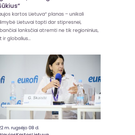
šūkius“
aujos kartos Lietuva“ planas – unikali
limybė Lietuvai tapti dar stipresnei,
bančiai lanksčiai atremti ne tik regioninius,
 ir globalius...
2 m. rugsėjo 08 d.
NaujosKartosLietuva