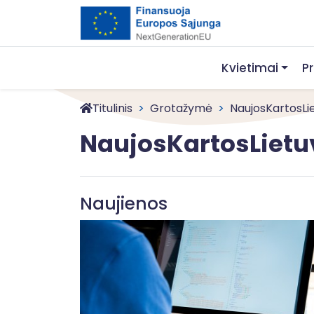
Kvietimai
P
Titulinis
Grotažymė
NaujosKartosLi
NaujosKartosLietu
Naujienos