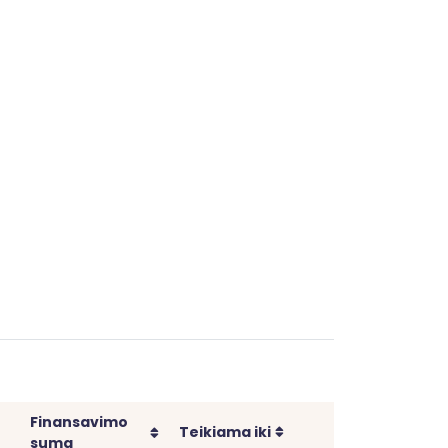
Finansavimo
Rikiuoti
Rikiuoti
Teikiama iki
suma