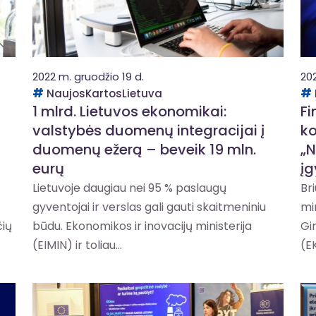
2022 m. gruodžio 19 d.
20
NaujosKartosLietuva
1 mlrd. Lietuvos ekonomikai:
Fi
valstybės duomenų integracijai į
ko
duomenų ežerą – beveik 19 mln.
„N
eurų
į
Lietuvoje daugiau nei 95 % paslaugų
Br
gyventojai ir verslas gali gauti skaitmeniniu
mi
čių
būdu. Ekonomikos ir inovacijų ministerija
Gi
(EIMIN) ir toliau...
(EK