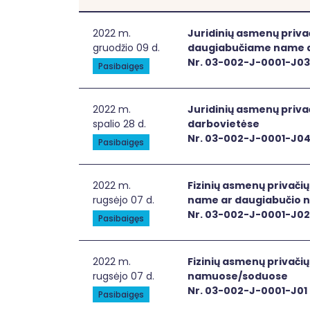
Juridinių asmenų privačių elektromobil
2022 m.
Juridinių asmenų priva
gruodžio 09 d.
daugiabučiame name a
Nr. 03-002-J-0001-J03
Pasibaigęs
Juridinių asmenų privačių elektromobilių
2022 m.
Juridinių asmenų priva
spalio 28 d.
darbovietėse
Nr. 03-002-J-0001-J0
Pasibaigęs
Fizinių asmenų privačių elektromobilių 
2022 m.
Fizinių asmenų privači
rugsėjo 07 d.
name ar daugiabučio 
Nr. 03-002-J-0001-J02
Pasibaigęs
Fizinių asmenų privačių elektromobilių 
2022 m.
Fizinių asmenų privačių
rugsėjo 07 d.
namuose/soduose
Nr. 03-002-J-0001-J01
Pasibaigęs