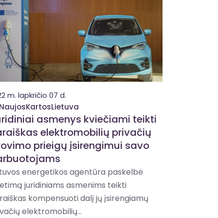
2 m. lapkričio 07 d.
NaujosKartosLietuva
ridiniai asmenys kviečiami teikti
raiškas elektromobilių privačių
rovimo prieigų įsirengimui savo
arbuotojams
etuvos energetikos agentūra paskelbė
ietimą juridiniams asmenims teikti
raiškas kompensuoti dalį jų įsirengiamų
vačių elektromobilių...