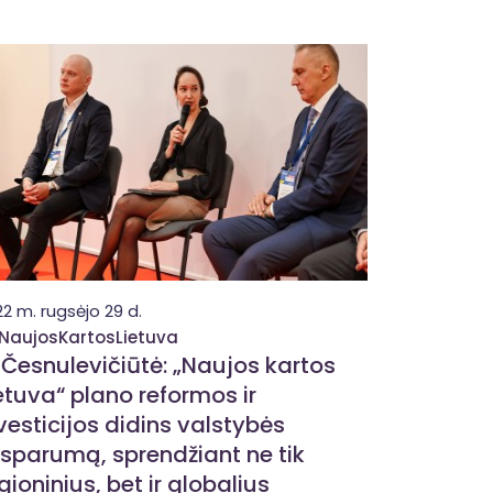
2 m. rugsėjo 29 d.
NaujosKartosLietuva
 Česnulevičiūtė: „Naujos kartos
etuva“ plano reformos ir
vesticijos didins valstybės
sparumą, sprendžiant ne tik
gioninius, bet ir globalius