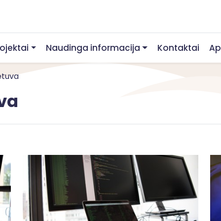
rojektai
Naudinga informacija
Kontaktai
Ap
etuva
va