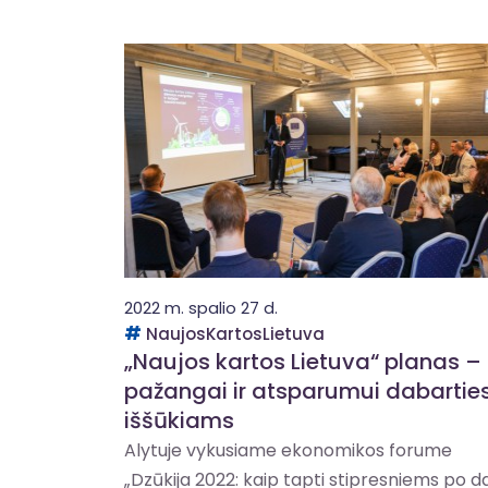
2022 m. spalio 27 d.
NaujosKartosLietuva
„Naujos kartos Lietuva“ planas –
pažangai ir atsparumui dabartie
iššūkiams
Alytuje vykusiame ekonomikos forume
„Dzūkija 2022: kaip tapti stipresniems po d