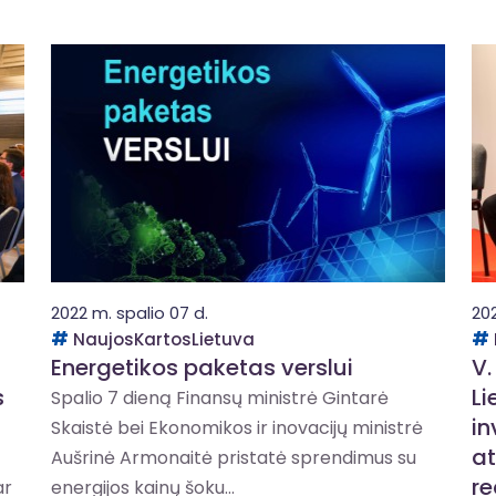
2022 m. spalio 07 d.
202
NaujosKartosLietuva
Energetikos paketas verslui
V.
s
Li
Spalio 7 dieną Finansų ministrė Gintarė
in
Skaistė bei Ekonomikos ir inovacijų ministrė
at
Aušrinė Armonaitė pristatė sprendimus su
re
ar
energijos kainų šoku...