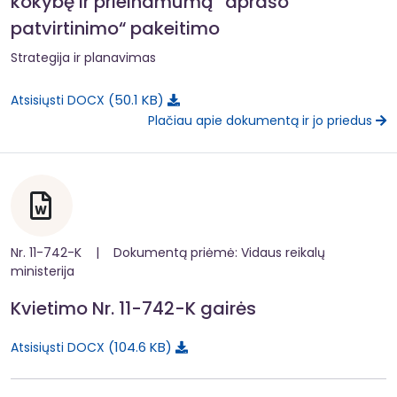
kokybę ir prieinamumą“ aprašo
patvirtinimo“ pakeitimo
Strategija ir planavimas
50.1 KB
Atsisiųsti DOCX
Plačiau apie dokumentą ir jo priedus
Nr. 11-742-K | Dokumentą priėmė: Vidaus reikalų
ministerija
Kvietimo Nr. 11-742-K gairės
104.6 KB
Atsisiųsti DOCX