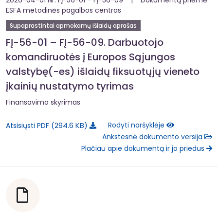
ESFA metodinės pagalbos centras
Supaprastintai apmokamų išlaidų aprašas
FĮ-56-01 – FĮ-56-09. Darbuotojo
komandiruotės į Europos Sąjungos
valstybę(-es) išlaidų fiksuotųjų vieneto
įkainių nustatymo tyrimas
Finansavimo skyrimas
294.6 KB
Rodyti naršyklėje
Atsisiųsti PDF
Ankstesnė dokumento versija
Plačiau apie dokumentą ir jo priedus