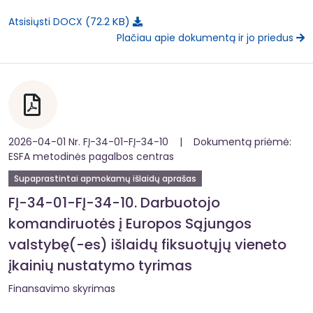
72.2 KB
Atsisiųsti DOCX
Plačiau apie dokumentą ir jo priedus
2026-04-01 Nr. FĮ-34-01-FĮ-34-10 | Dokumentą priėmė:
ESFA metodinės pagalbos centras
Supaprastintai apmokamų išlaidų aprašas
FĮ-34-01-FĮ-34-10. Darbuotojo
komandiruotės į Europos Sąjungos
valstybę(-es) išlaidų fiksuotųjų vieneto
įkainių nustatymo tyrimas
Finansavimo skyrimas