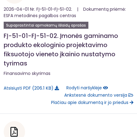
2026-04-01 Nr. FĮ-51-01-FĮ-51-02. | Dokumentą priėmė:
ESFA metodinės pagalbos centras
Supaprastintai apmokamų išlaidų aprašas
FĮ-51-01-FĮ-51-02. Įmonės gaminamo
produkto ekologinio projektavimo
fiksuotojo vieneto įkainio nustatymo
tyrimas
Finansavimo skyrimas
206.1 KB
Rodyti naršyklėje
Atsisiųsti PDF
Ankstesnė dokumento versija
Plačiau apie dokumentą ir jo priedus