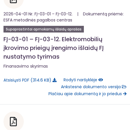
2026-04-01 Nr. FĮ-03-01 – FĮ-03-12. | Dokumentą priėmė:
ESFA metodinės pagalbos centras
Supaprastintai apmokamų išlaidų aprašas
FĮ-03-01 – FĮ-03-12. Elektromobilių
įkrovimo prieigų įrengimo išlaidų FĮ
nustatymo tyrimas
Finansavimo skyrimas
314.6 KB
Rodyti naršyklėje
Atsisiųsti PDF
Ankstesnė dokumento versija
Plačiau apie dokumentą ir jo priedus