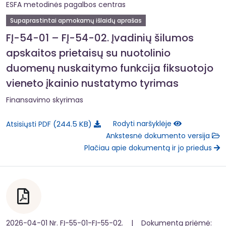
ESFA metodinės pagalbos centras
Supaprastintai apmokamų išlaidų aprašas
FĮ-54-01 – FĮ-54-02. Įvadinių šilumos
apskaitos prietaisų su nuotolinio
duomenų nuskaitymo funkcija fiksuotojo
vieneto įkainio nustatymo tyrimas
Finansavimo skyrimas
244.5 KB
Rodyti naršyklėje
Atsisiųsti PDF
Ankstesnė dokumento versija
Plačiau apie dokumentą ir jo priedus
2026-04-01 Nr. FĮ-55-01-FĮ-55-02. | Dokumentą priėmė: