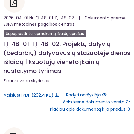
2026-04-01 Nr. FĮ-48-01-FĮ-48-02 | Dokumentą priėmė:
ESFA metodinės pagalbos centras
Supaprastintai apmokamų išlaidų aprašas
FĮ-48-01-FĮ-48-02. Projektų dalyvių
(bedarbių) dalyvavusių stažuotėje dienos
išlaidų fiksuotųjų vieneto įkainių
nustatymo tyrimas
Finansavimo skyrimas
232.4 KB
Rodyti naršyklėje
Atsisiųsti PDF
Ankstesnė dokumento versija
Plačiau apie dokumentą ir jo priedus