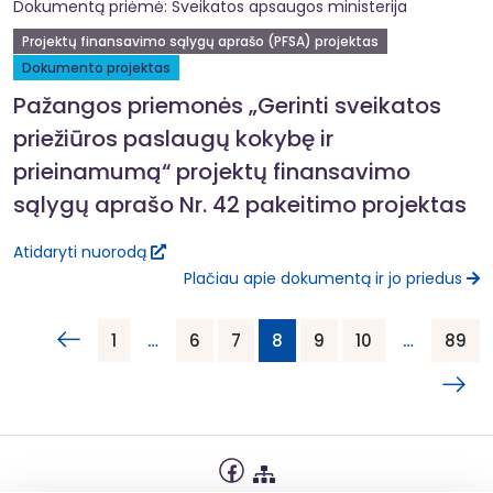
Dokumentą priėmė: Sveikatos apsaugos ministerija
Projektų finansavimo sąlygų aprašo (PFSA) projektas
Dokumento projektas
Pažangos priemonės „Gerinti sveikatos
priežiūros paslaugų kokybę ir
prieinamumą“ projektų finansavimo
sąlygų aprašo Nr. 42 pakeitimo projektas
Atidaryti nuorodą
Plačiau apie dokumentą ir jo priedus
1
…
6
7
8
9
10
…
89