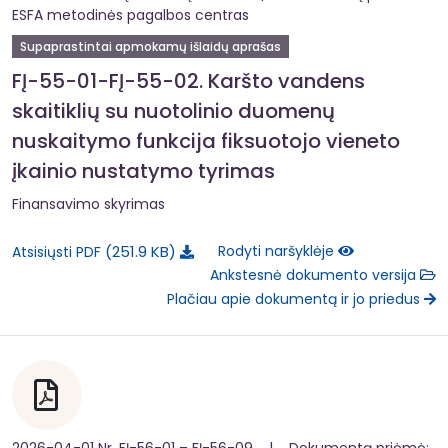
ESFA metodinės pagalbos centras
Supaprastintai apmokamų išlaidų aprašas
FĮ-55-01-FĮ-55-02. Karšto vandens
skaitiklių su nuotolinio duomenų
nuskaitymo funkcija fiksuotojo vieneto
įkainio nustatymo tyrimas
Finansavimo skyrimas
251.9 KB
Rodyti naršyklėje
Atsisiųsti PDF
Ankstesnė dokumento versija
Plačiau apie dokumentą ir jo priedus
2026-04-01 Nr. FĮ-56-01 – FĮ-56-09 | Dokumentą priėmė: