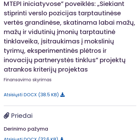
MTEPI iniciatyvose” poveiklės: „Siekiant
stiprinti verslo pozicijas tarptautinėse
vertės grandinėse, skatinama labai mažų,
mažų ir vidutinių įmonių tarptautinė
tinklaveika, įsitraukimas į mokslinių
tyrimų, eksperimentinės plėtros ir
inovacijų partnerystės tinklus” projektų
atrankos kriterijų projektas
Finansavimo skyrimas
38.5 KB
Atsisiųsti DOCX
Priedai
Derinimo pažyma
32.6 KB
Atsisiųsti DOCX