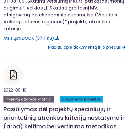
01-08-09 „Skatinti verslumą ir kurti paskatas įmonių
augimui“, veiklos „1. Skatinti greitesnį MVĮ
atsigavimą po ekonominio nuosmukio (Vidurio ir
Vakarų Lietuvos regionas)“ projektų atrankos
kriterijų
37.7 KB
Atsisiųsti DOCX
Plačiau apie dokumentą ir jo priedus
2022-08-10
Projektų atrankos kriterijai
Dokumento projektas
Pasiūlymas dėl projektų specialiųjų ir
prioritetinių atrankos kriterijų nustatymo ir
(arba) keitimo bei vertinimo metodikos