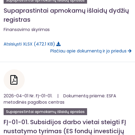
Supaprastintai apmokamų išlaidų aprašas
Supaprastintai apmokamų išlaidų dydžių
registras
Finansavimo skyrimas
472.1 KB
Atsisiųsti XLSX
Plačiau apie dokumentą ir jo priedus
2026-04-01 Nr. FĮ-01-01. | Dokumentą priėmė: ESFA
metodinės pagalbos centras
Supaprastintai apmokamų išlaidų aprašas
FĮ-01-01. Subsidijos darbo vietai steigti FĮ
nustatymo tyrimas (ES fondų investicijų