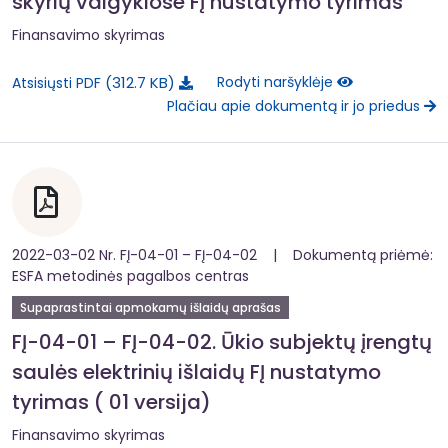
skyrių valgyklose FĮ nustatymo tyrimas
Finansavimo skyrimas
312.7 KB
Rodyti naršyklėje
Atsisiųsti PDF
Plačiau apie dokumentą ir jo priedus
2022-03-02 Nr. FĮ-04-01 – FĮ-04-02 | Dokumentą priėmė:
ESFA metodinės pagalbos centras
Supaprastintai apmokamų išlaidų aprašas
FĮ-04-01 – FĮ-04-02. Ūkio subjektų įrengtų
saulės elektrinių išlaidų FĮ nustatymo
tyrimas ( 01 versija)
Finansavimo skyrimas