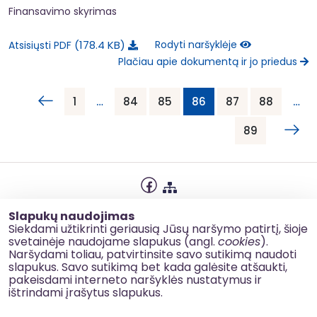
Finansavimo skyrimas
178.4 KB
Rodyti naršyklėje
Atsisiųsti PDF
Plačiau apie dokumentą ir jo priedus
1
…
84
85
86
87
88
…
89
Privatumo politika
Slapukų naudojimas
Slapukų naudojimas
Siekdami užtikrinti geriausią Jūsų naršymo patirtį, šioje
svetainėje naudojame slapukus (angl.
cookies
).
Korupcijos prevencija
Naršydami toliau, patvirtinsite savo sutikimą naudoti
slapukus. Savo sutikimą bet kada galėsite atšaukti,
Kontaktai
pakeisdami interneto naršyklės nustatymus ir
ištrindami įrašytus slapukus.
© 2026 esinvesticijos.lt