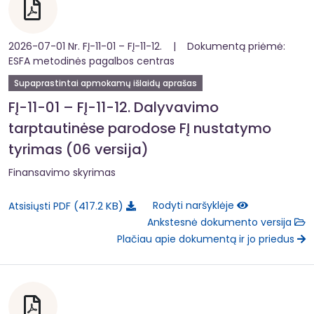
2026-07-01 Nr. FĮ-11-01 – FĮ-11-12. | Dokumentą priėmė:
ESFA metodinės pagalbos centras
Supaprastintai apmokamų išlaidų aprašas
FĮ-11-01 – FĮ-11-12. Dalyvavimo
tarptautinėse parodose FĮ nustatymo
tyrimas (06 versija)
Finansavimo skyrimas
417.2 KB
Rodyti naršyklėje
Atsisiųsti PDF
Ankstesnė dokumento versija
Plačiau apie dokumentą ir jo priedus